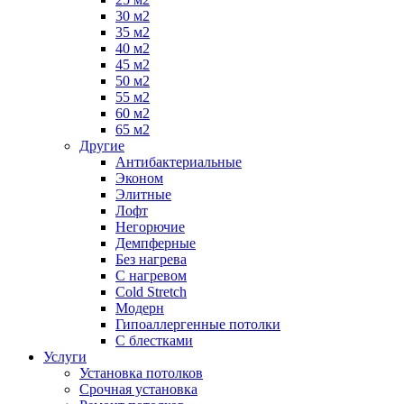
30 м2
35 м2
40 м2
45 м2
50 м2
55 м2
60 м2
65 м2
Другие
Антибактериальные
Эконом
Элитные
Лофт
Негорючие
Демпферные
Без нагрева
С нагревом
Cold Stretch
Модерн
Гипоаллергенные потолки
С блестками
Услуги
Установка потолков
Срочная установка