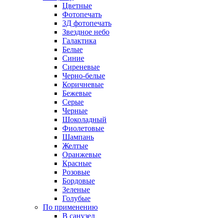
Цветные
Фотопечать
3Д фотопечать
Звездное небо
Галактика
Белые
Синие
Сиреневые
Черно-белые
Коричневые
Бежевые
Серые
Черные
Шоколадный
Фиолетовые
Шампань
Желтые
Оранжевые
Красные
Розовые
Бордовые
Зеленые
Голубые
По применению
В санузел