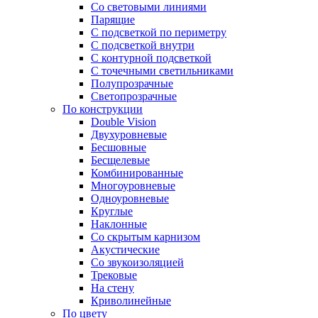
Со световыми линиями
Парящие
С подсветкой по периметру
С подсветкой внутри
С контурной подсветкой
С точечными светильниками
Полупрозрачные
Светопрозрачные
По конструкции
Double Vision
Двухуровневые
Бесшовные
Бесщелевые
Комбинированные
Многоуровневые
Одноуровневые
Круглые
Наклонные
Со скрытым карнизом
Акустические
Со звукоизоляцией
Трековые
На стену
Криволинейные
По цвету