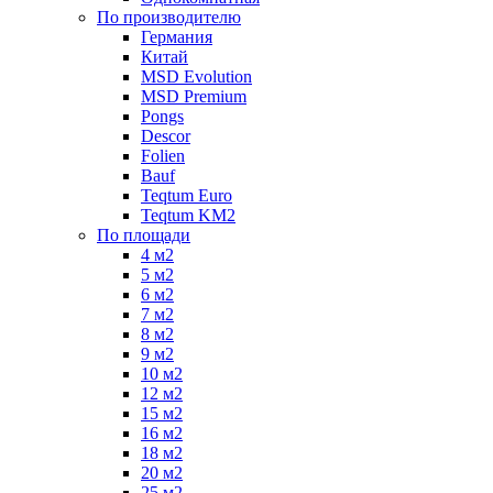
По производителю
Германия
Китай
MSD Evolution
MSD Premium
Pongs
Descor
Folien
Bauf
Teqtum Euro
Teqtum KM2
По площади
4 м2
5 м2
6 м2
7 м2
8 м2
9 м2
10 м2
12 м2
15 м2
16 м2
18 м2
20 м2
25 м2