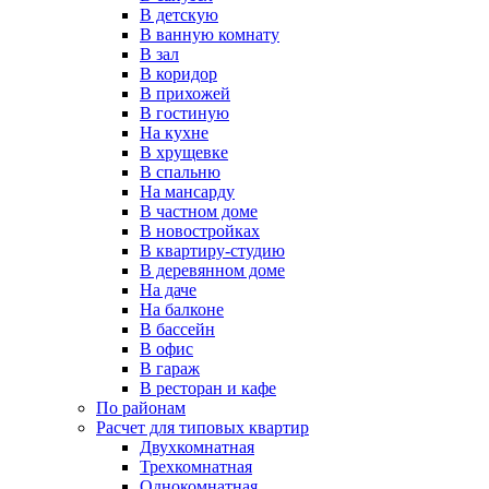
В детскую
В ванную комнату
В зал
В коридор
В прихожей
В гостиную
На кухне
В хрущевке
В спальню
На мансарду
В частном доме
В новостройках
В квартиру-студию
В деревянном доме
На даче
На балконе
В бассейн
В офис
В гараж
В ресторан и кафе
По районам
Расчет для типовых квартир
Двухкомнатная
Трехкомнатная
Однокомнатная