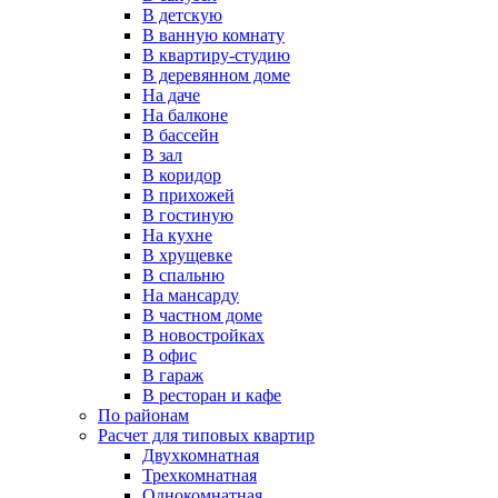
В детскую
В ванную комнату
В квартиру-студию
В деревянном доме
На даче
На балконе
В бассейн
В зал
В коридор
В прихожей
В гостиную
На кухне
В хрущевке
В спальню
На мансарду
В частном доме
В новостройках
В офис
В гараж
В ресторан и кафе
По районам
Расчет для типовых квартир
Двухкомнатная
Трехкомнатная
Однокомнатная