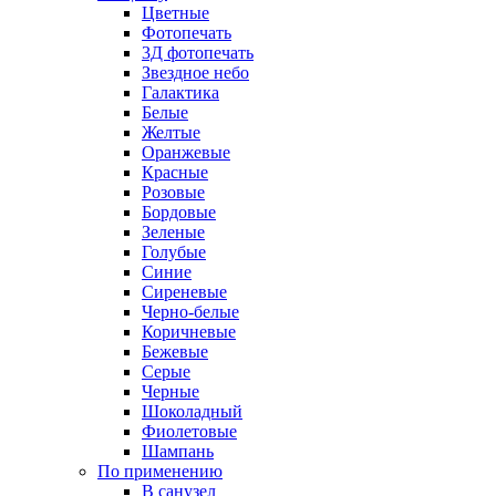
Цветные
Фотопечать
3Д фотопечать
Звездное небо
Галактика
Белые
Желтые
Оранжевые
Красные
Розовые
Бордовые
Зеленые
Голубые
Синие
Сиреневые
Черно-белые
Коричневые
Бежевые
Серые
Черные
Шоколадный
Фиолетовые
Шампань
По применению
В санузел