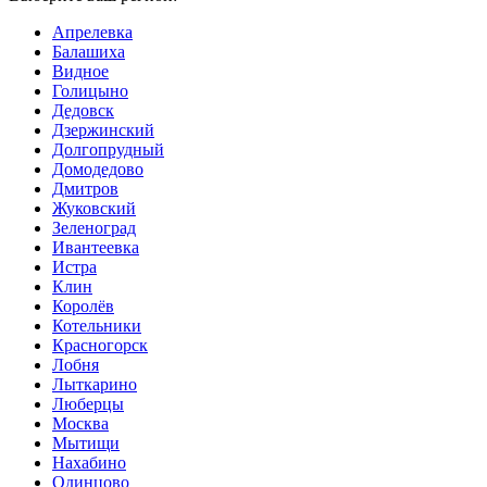
Апрелевка
Балашиха
Видное
Голицыно
Дедовск
Дзержинский
Долгопрудный
Домодедово
Дмитров
Жуковский
Зеленоград
Ивантеевка
Истра
Клин
Королёв
Котельники
Красногорск
Лобня
Лыткарино
Люберцы
Мoсква
Мытищи
Нахабино
Одинцово