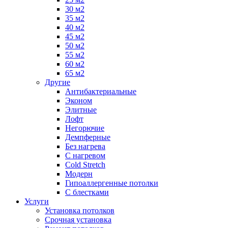
30 м2
35 м2
40 м2
45 м2
50 м2
55 м2
60 м2
65 м2
Другие
Антибактериальные
Эконом
Элитные
Лофт
Негорючие
Демпферные
Без нагрева
С нагревом
Cold Stretch
Модерн
Гипоаллергенные потолки
С блестками
Услуги
Установка потолков
Срочная установка