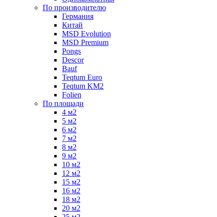
По производителю
Германия
Китай
MSD Evolution
MSD Premium
Pongs
Descor
Bauf
Teqtum Euro
Teqtum KM2
Folien
По площади
4 м2
5 м2
6 м2
7 м2
8 м2
9 м2
10 м2
12 м2
15 м2
16 м2
18 м2
20 м2
25 м2