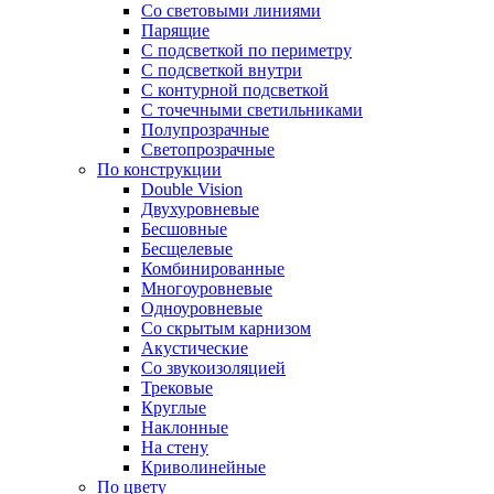
Со световыми линиями
Парящие
С подсветкой по периметру
С подсветкой внутри
С контурной подсветкой
С точечными светильниками
Полупрозрачные
Светопрозрачные
По конструкции
Double Vision
Двухуровневые
Бесшовные
Бесщелевые
Комбинированные
Многоуровневые
Одноуровневые
Со скрытым карнизом
Акустические
Со звукоизоляцией
Трековые
Круглые
Наклонные
На стену
Криволинейные
По цвету