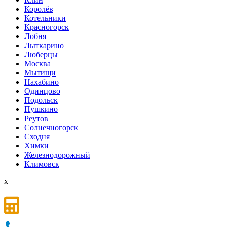
Королёв
Котельники
Красногорск
Лобня
Лыткарино
Люберцы
Мoсква
Мытищи
Нахабино
Одинцово
Подольск
Пушкино
Реутов
Солнечногорск
Сходня
Химки
Железнодорожный
Климовск
x