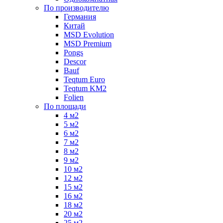
По производителю
Германия
Китай
MSD Evolution
MSD Premium
Pongs
Descor
Bauf
Teqtum Euro
Teqtum KM2
Folien
По площади
4 м2
5 м2
6 м2
7 м2
8 м2
9 м2
10 м2
12 м2
15 м2
16 м2
18 м2
20 м2
25 м2