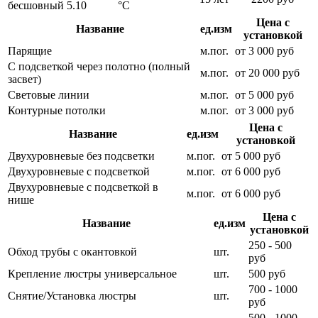
бесшовный
5.10
°С
Цена с
Название
ед.изм
установкой
Парящие
м.пог.
от 3 000 руб
С подсветкой через полотно (полный
м.пог.
от 20 000 руб
засвет)
Световые линии
м.пог.
от 5 000 руб
Контурные потолки
м.пог.
от 3 000 руб
Цена с
Название
ед.изм
установкой
Двухуровневые без подсветки
м.пог.
от 5 000 руб
Двухуровневые с подсветкой
м.пог.
от 6 000 руб
Двухуровневые с подсветкой в
м.пог.
от 6 000 руб
нише
Цена с
Название
ед.изм
установкой
250 - 500
Обход трубы с окантовкой
шт.
руб
Крепление люстры универсальное
шт.
500 руб
700 - 1000
Снятие/Установка люстры
шт.
руб
500 - 1000