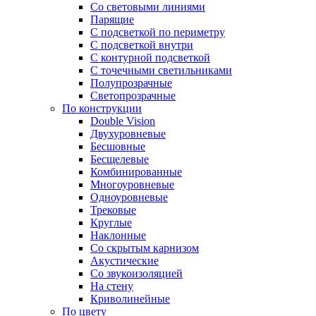
Со световыми линиями
Парящие
С подсветкой по периметру
С подсветкой внутри
С контурной подсветкой
С точечными светильниками
Полупрозрачные
Светопрозрачные
По конструкции
Double Vision
Двухуровневые
Бесшовные
Бесщелевые
Комбинированные
Многоуровневые
Одноуровневые
Трековые
Круглые
Наклонные
Со скрытым карнизом
Акустические
Со звукоизоляцией
На стену
Криволинейные
По цвету