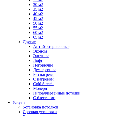
30 м2
35 м2
40 м2
45 м2
50 м2
55 м2
60 м2
65 м2
Другие
Антибактериальные
Эконом
Элитные
Лофт
Негорючие
Демпферные
Без нагрева
С нагревом
Cold Stretch
Модерн
Гипоаллергенные потолки
С блестками
Услуги
Установка потолков
Срочная установка