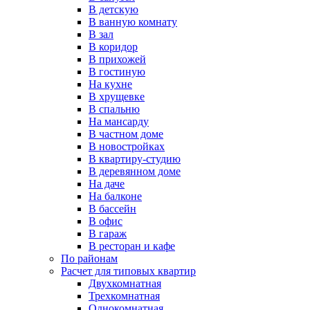
В детскую
В ванную комнату
В зал
В коридор
В прихожей
В гостиную
На кухне
В хрущевке
В спальню
На мансарду
В частном доме
В новостройках
В квартиру-студию
В деревянном доме
На даче
На балконе
В бассейн
В офис
В гараж
В ресторан и кафе
По районам
Расчет для типовых квартир
Двухкомнатная
Трехкомнатная
Однокомнатная