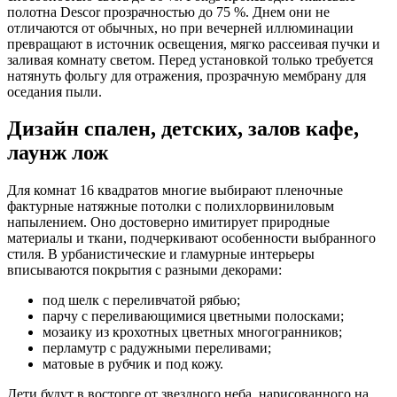
полотна Descor прозрачностью до 75 %. Днем они не
отличаются от обычных, но при вечерней иллюминации
превращают в источник освещения, мягко рассеивая пучки и
заливая комнату светом. Перед установкой только требуется
натянуть фольгу для отражения, прозрачную мембрану для
оседания пыли.
Дизайн спален, детских, залов кафе,
лаунж лож
Для комнат 16 квадратов многие выбирают пленочные
фактурные натяжные потолки с полихлорвиниловым
напылением. Оно достоверно имитирует природные
материалы и ткани, подчеркивают особенности выбранного
стиля. В урбанистические и гламурные интерьеры
вписываются покрытия с разными декорами:
под шелк с переливчатой рябью;
парчу с переливающимися цветными полосками;
мозаику из крохотных цветных многогранников;
перламутр с радужными переливами;
матовые в рубчик и под кожу.
Дети будут в восторге от звездного неба, нарисованного на