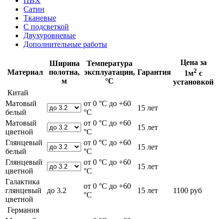
ПВХ
Сатин
Тканевые
С подсветкой
Двухуровневые
Дополнительные работы
Цена за
Ширина
Температура
2
Материал
полотна,
эксплуатации,
Гарантия
1м
с
м
°С
установкой
Китай
Матовый
от 0 °С до +60
15 лет
белый
°С
Матовый
от 0 °С до +60
15 лет
цветной
°С
Глянцевый
от 0 °С до +60
15 лет
белый
°С
Глянцевый
от 0 °С до +60
15 лет
цветной
°С
Галактика
от 0 °С до +60
глянцевый
до 3.2
15 лет
1100 руб
°С
цветной
Германия