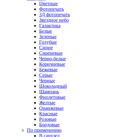
Цветные
Фотопечать
3Д фотопечать
Звездное небо
Галактика
Белые
Зеленые
Голубые
Синие
Сиреневые
Черно-белые
Коричневые
Бежевые
Серые
Черные
Шоколадный
Шампань
Фиолетовые
Желтые
Оранжевые
Красные
Розовые
Бордовые
По применению
В санузел