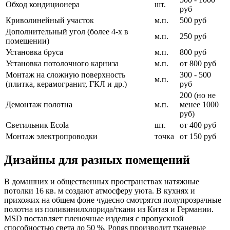
Обход кондиционера
шт.
руб
Криволинейный участок
м.п.
500 руб
Дополнительный угол (более 4-х в
м.п.
250 руб
помещении)
Установка бруса
м.п.
800 руб
Установка потолочного карниза
м.п.
от 800 руб
Монтаж на сложную поверхность
300 - 500
м.п.
(плитка, керамогранит, ГКЛ и др.)
руб
200 (но не
Демонтаж полотна
м.п.
менее 1000
руб)
Светильник Ecola
шт.
от 400 руб
Монтаж электропроводки
точка
от 150 руб
Дизайны для разных помещений
В домашних и общественных пространствах натяжные
потолки 16 кв. м создают атмосферу уюта. В кухнях и
прихожих на общем фоне чудесно смотрятся полупрозрачные
полотна из поливинилхлорида/ткани из Китая и Германии.
MSD поставляет пленочные изделия с пропускной
способностью света до 50 %. Pongs производит тканевые