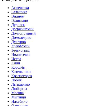
Апрелевка
Балашиха
Видное
Голицыно
Дедовск
Дзержинский
Долгопрудный
Домодедово
Дмитров
Жуковский
Зеленоград
Ивантеевка
Истра
Клин
Королёв
Котельники
Красногорск
Лобня
Лыткарино
Люберцы
Мoсква
Мытищи
Нахабино
Одинцово