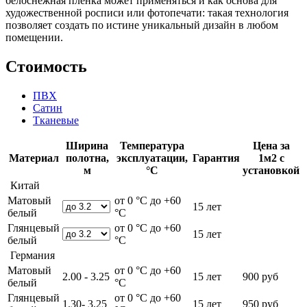
белоснежная пленка может применяться и как основа для
художественной росписи или фотопечати: такая технология
позволяет создать по истине уникальный дизайн в любом
помещении.
Стоимость
ПВХ
Сатин
Тканевые
Ширина
Температура
Цена за
Материал
полотна,
эксплуатации,
Гарантия
1м2 с
м
°С
установкой
Китай
Матовый
от 0 °С до +60
15 лет
белый
°С
Глянцевый
от 0 °С до +60
15 лет
белый
°С
Германия
Матовый
от 0 °С до +60
2.00 - 3.25
15 лет
900 руб
белый
°С
Глянцевый
от 0 °С до +60
1.30- 3.25
15 лет
950 руб