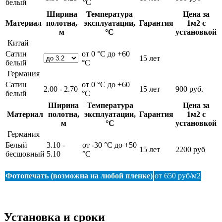
белый
°С
Ширина
Температура
Цена за
Материал
полотна,
эксплуатации,
Гарантия
1м2 с
м
°С
установкой
Китай
Сатин
от 0 °С до +60
15 лет
белый
°С
Германия
Сатин
от 0 °С до +60
2.00 - 2.70
15 лет
900 руб.
белый
°С
Ширина
Температура
Цена за
Материал
полотна,
эксплуатации,
Гарантия
1м2 с
м
°С
установкой
Германия
Белый
3.10 -
от -30 °С до +50
15 лет
2200 руб
бесшовный
5.10
°С
Фотопечать (возможна на любой пленке)
от 650 руб/м2
Установка и сроки