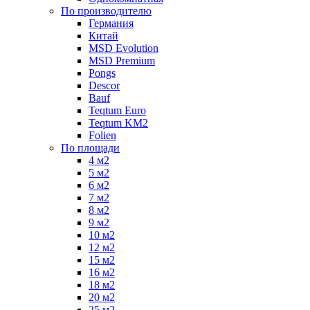
По производителю
Германия
Китай
MSD Evolution
MSD Premium
Pongs
Descor
Bauf
Teqtum Euro
Teqtum KM2
Folien
По площади
4 м2
5 м2
6 м2
7 м2
8 м2
9 м2
10 м2
12 м2
15 м2
16 м2
18 м2
20 м2
25 м2