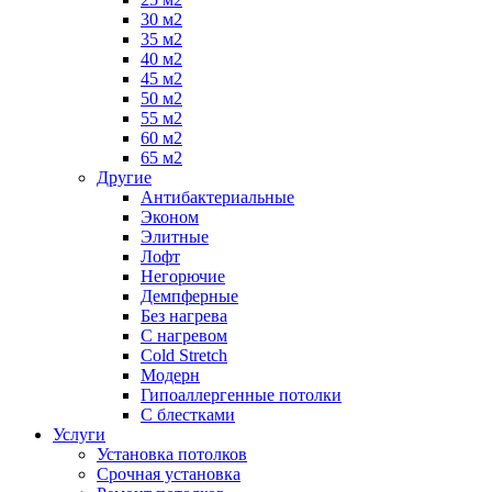
30 м2
35 м2
40 м2
45 м2
50 м2
55 м2
60 м2
65 м2
Другие
Антибактериальные
Эконом
Элитные
Лофт
Негорючие
Демпферные
Без нагрева
С нагревом
Cold Stretch
Модерн
Гипоаллергенные потолки
С блестками
Услуги
Установка потолков
Срочная установка