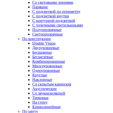
Со световыми линиями
Парящие
С подсветкой по периметру
С подсветкой внутри
С контурной подсветкой
С точечными светильниками
Полупрозрачные
Светопрозрачные
По конструкции
Double Vision
Двухуровневые
Бесшовные
Бесщелевые
Комбинированные
Многоуровневые
Одноуровневые
Круглые
Наклонные
Со скрытым карнизом
Акустические
Со звукоизоляцией
Трековые
На стену
Криволинейные
По цвету