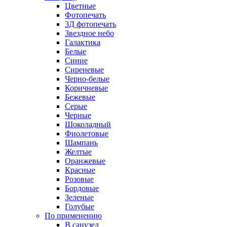
Цветные
Фотопечать
3Д фотопечать
Звездное небо
Галактика
Белые
Синие
Сиреневые
Черно-белые
Коричневые
Бежевые
Серые
Черные
Шоколадный
Фиолетовые
Шампань
Желтые
Оранжевые
Красные
Розовые
Бордовые
Зеленые
Голубые
По применению
В санузел