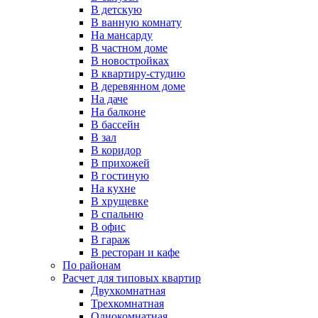
В детскую
В ванную комнату
На мансарду
В частном доме
В новостройках
В квартиру-студию
В деревянном доме
На даче
На балконе
В бассейн
В зал
В коридор
В прихожей
В гостиную
На кухне
В хрущевке
В спальню
В офис
В гараж
В ресторан и кафе
По районам
Расчет для типовых квартир
Двухкомнатная
Трехкомнатная
Однокомнатная