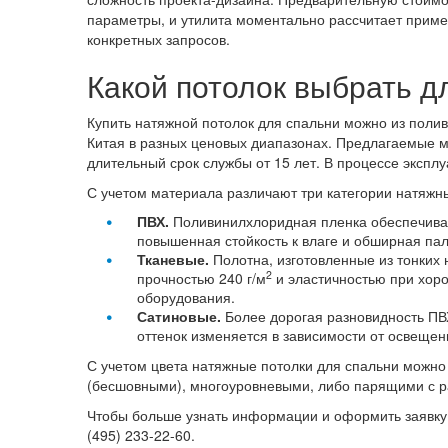
параметры, и утилита моментально рассчитает приме
конкретных запросов.
Какой потолок выбрать д
Купить натяжной потолок для спальни можно из поли
Китая в разных ценовых диапазонах. Предлагаемые 
длительный срок службы от 15 лет. В процессе экспл
С учетом материала различают три категории натяжны
ПВХ.
Поливинилхлоридная пленка обеспечивае
повышенная стойкость к влаге и обширная па
Тканевые.
Полотна, изготовленные из тонких
2
прочностью 240 г/м
и эластичностью при хор
оборудования.
Сатиновые.
Более дорогая разновидность ПВХ
оттенок изменяется в зависимости от освещен
С учетом цвета натяжные потолки для спальни можно 
(бесшовными), многоуровневыми, либо парящими с р
Чтобы больше узнать информации и оформить заявку 
(495) 233-22-60.