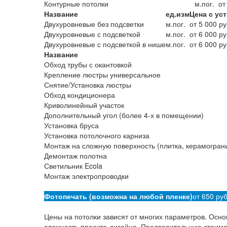
Контурные потолки
м.пог.
от
Название
ед.изм
Цена с ус
Двухуровневые без подсветки
м.пог.
от 5 000 ру
Двухуровневые с подсветкой
м.пог.
от 6 000 ру
Двухуровневые с подсветкой в нише
м.пог.
от 6 000 ру
Название
Обход трубы с окантовкой
Крепление люстры универсальное
Снятие/Установка люстры
Обход кондиционера
Криволинейный участок
Дополнительный угол (более 4-х в помещении)
Установка бруса
Установка потолочного карниза
Монтаж на сложную поверхность (плитка, керамогранит
Демонтаж полотна
Светильник Ecola
Монтаж электропроводки
Фотопечать (возможна на любой пленке)
от 650 ру
Цены на потолки зависят от многих параметров. Основ
сложность проекта-дизайна. Предварительную стоим