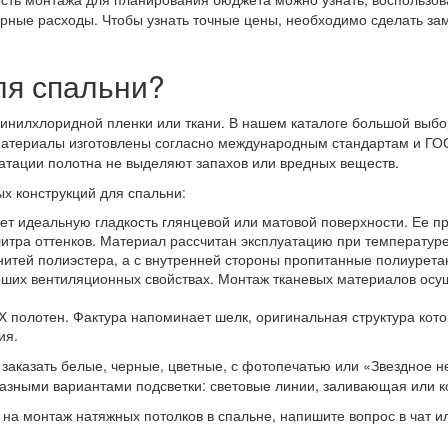
рные расходы. Чтобы узнать точные цены, необходимо сделать зам
ля спальни?
винилхлоридной пленки или ткани. В нашем каталоге большой выбор
материалы изготовлены согласно международным стандартам и ГО
уатации полотна не выделяют запахов или вредных веществ.
х конструкций для спальни:
т идеальную гладкость глянцевой или матовой поверхности. Ее п
литра оттенков. Материал рассчитан эксплуатацию при температур
 нитей полиэстера, а с внутренней стороны пропитанные полиурет
оших вентиляционных свойствах. Монтаж тканевых материалов осу
 полотен. Фактура напоминает шелк, оригинальная структура кот
ия.
заказать белые, черные, цветные, с фотопечатью или «Звездное н
азными вариантами подсветки: световые линии, заливающая или к
на монтаж натяжных потолков в спальне, напишите вопрос в чат 