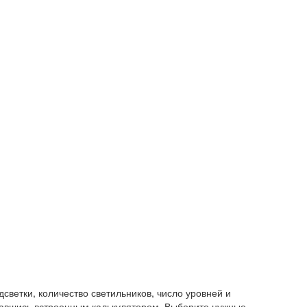
светки, количество светильников, число уровней и
вавшись встроенным калькулятором. Выберите нужные