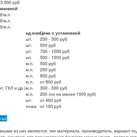
 3 000 руб
тановкой
б/м.п.
б/м.п.
б/м.п.
ед.изм
Цена с установкой
шт.
250 - 500 руб
шт.
500 руб
шт.
700 - 1000 руб
шт.
500 - 1000 руб
м.п.
500 руб
м.п.
250 руб
м.п.
800 руб
м.п.
от 800 руб
, ГКЛ и др.)
м.п.
300 - 500 руб
м.п.
200 (но не менее 1000 руб)
шт.
от 400 руб
точка
от 150 руб
б/м2
ными из них являются: тип материала, производитель, вариант под
ость монтажа для планирования бюджета можно узнать, воспользо