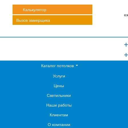
Калькулятор
еж
Вызов замерщика
+
+
Каталог потолков
Услуги
Цены
Светильники
Наши работы
Клиентам
О компании