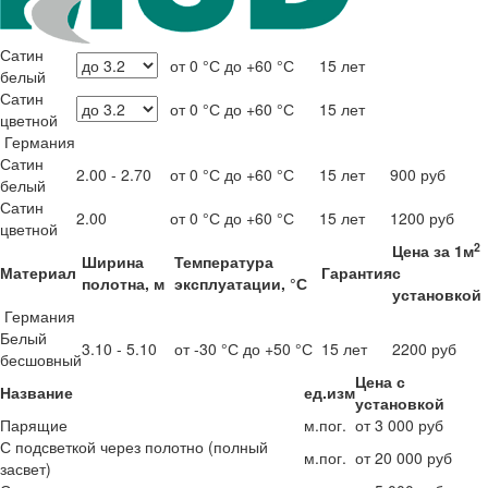
Сатин
от 0 °С до +60 °С
15 лет
белый
Сатин
от 0 °С до +60 °С
15 лет
цветной
Германия
Сатин
2.00 - 2.70
от 0 °С до +60 °С
15 лет
900 руб
белый
Сатин
2.00
от 0 °С до +60 °С
15 лет
1200 руб
цветной
2
Цена за 1м
Ширина
Температура
Материал
Гарантия
с
полотна, м
эксплуатации, °С
установкой
Германия
Белый
3.10 - 5.10
от -30 °С до +50 °С
15 лет
2200 руб
бесшовный
Цена с
Название
ед.изм
установкой
Парящие
м.пог.
от 3 000 руб
С подсветкой через полотно (полный
м.пог.
от 20 000 руб
засвет)