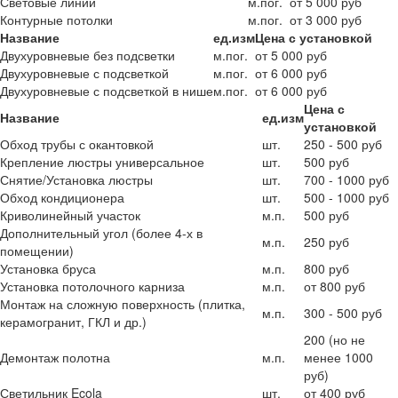
Световые линии
м.пог.
от 5 000 руб
Контурные потолки
м.пог.
от 3 000 руб
Название
ед.изм
Цена с установкой
Двухуровневые без подсветки
м.пог.
от 5 000 руб
Двухуровневые с подсветкой
м.пог.
от 6 000 руб
Двухуровневые с подсветкой в нише
м.пог.
от 6 000 руб
Цена с
Название
ед.изм
установкой
Обход трубы с окантовкой
шт.
250 - 500 руб
Крепление люстры универсальное
шт.
500 руб
Снятие/Установка люстры
шт.
700 - 1000 руб
Обход кондиционера
шт.
500 - 1000 руб
Криволинейный участок
м.п.
500 руб
Дополнительный угол (более 4-х в
м.п.
250 руб
помещении)
Установка бруса
м.п.
800 руб
Установка потолочного карниза
м.п.
от 800 руб
Монтаж на сложную поверхность (плитка,
м.п.
300 - 500 руб
керамогранит, ГКЛ и др.)
200 (но не
Демонтаж полотна
м.п.
менее 1000
руб)
Светильник Ecola
шт.
от 400 руб